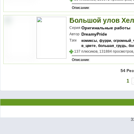
Описание
:
Большой улов Хели
Оригинальные работы
Серия
DreamyPride
Автор
,
,
Тэги
комиксы
фурри
огромный_
,
,
в_цвете
большая_грудь
бо
137 плюсиков, 131884 просмотров,
Описание
:
54 Ре
1
3