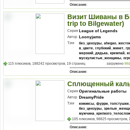
Описание
:
Визит Шиваны в Б
trip to Bilgewater)
League of Legends
Серия
Loonyjams
Автор
,
,
Тэги
без_цензуры
ahegao
жесто
,
,
в_цвете
глубокий_минет
гр
,
,
мерзкий_дядька
кремпай
к
,
мускулистые_женщины
огр
115 плюсиков, 188242 просмотров, 19 страниц
загружено
Mid
Описание
:
Сплющенный кальм
Оригинальные работы
Серия
DreamyPride
Автор
,
,
Тэги
комиксы
фурри
толстушки
,
без_цензуры
зрелые_женщ
мужчина_крепкого_телосло
105 плюсиков, 98825 просмотров, 
Описание
: