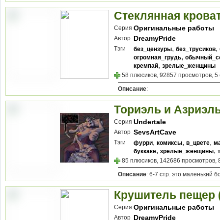
Стеклянная кроват
Оригинальные работы
Серия
DreamyPride
Автор
,
,
Тэги
без_цензуры
без_трусиков
,
огромная_грудь
обычный_с
,
кремпай
зрелые_женщины
58 плюсиков, 92857 просмотров, 5
Описание
:
Ториэль и Азриэль (
Undertale
Серия
SevsArtCave
Автор
,
,
,
Тэги
фурри
комиксы
в_цвете
м
,
,
буккаке
зрелые_женщины
85 плюсиков, 142686 просмотров, 
Описание
: 6-7 стр. это маленький б
Крушитель пещер 
Оригинальные работы
Серия
DreamyPride
Автор