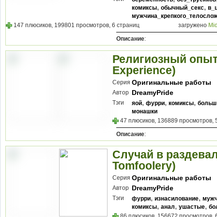
,
,
комиксы
обычный_секс
в_
мужчина_крепкого_телосло
147 плюсиков, 199801 просмотров, 6 страниц
загружено
Mi
Описание
:
Религиозный опыт 
Experience)
Оригинальные работы
Серия
DreamyPride
Автор
,
,
,
Тэги
яой
фурри
комиксы
больш
монашки
47 плюсиков, 136889 просмотров, 
Описание
:
Случай в раздевал
Tomfoolery)
Оригинальные работы
Серия
DreamyPride
Автор
,
,
Тэги
фурри
изнасилование
мужч
,
,
,
комиксы
анал
ушастые
бо
86 плюсиков, 156672 просмотров, 