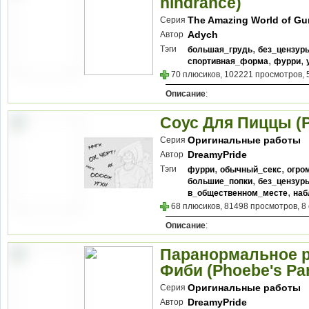
hindrance)
The Amazing World of Gu
Серия
Adych
Автор
,
Тэги
большая_грудь
без_цензур
,
,
спортивная_форма
фурри
70 плюсиков, 102221 просмотров, 
Описание
:
Соус Для Пиццы (P
Оригинальные работы
Серия
DreamyPride
Автор
,
,
Тэги
фурри
обычный_секс
огро
,
большие_попки
без_цензур
,
в_общественном_месте
наб
68 плюсиков, 81498 просмотров, 8
Описание
:
Паранормальное р
Фиби (Phoebe's Par
Оригинальные работы
Серия
DreamyPride
Автор