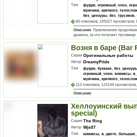
,
,
Тэги
фурри
огромный_член
огр
мужчина_крепкого_телосло
,
,
без_цензуры
без_трусиков
85 плюсиков, 105027 просмотров, 
Описание
: Приключения продолжаю
дракона, за что получает прозвище 
Возня в баре (Bar
Оригинальные работы
Серия
DreamyPride
Автор
,
,
Тэги
фурри
буккаке
без_цензур
,
,
огромный_член
комиксы
в
мужчина_крепкого_телосло
113 плюсиков, 123149 просмотров,
Описание
:
Хеллоуинский вып
special)
The Ring
Серия
Wjs07
Автор
,
,
Тэги
комиксы
в_цвете
большая_