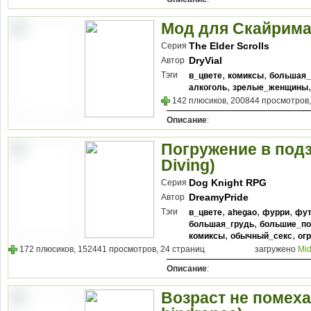
Мод для Скайрима
The Elder Scrolls
Серия
DryVial
Автор
,
,
Тэги
в_цвете
комиксы
большая_
,
алкоголь
зрелые_женщины
142 плюсиков, 200844 просмотров,
Описание
:
Погружение в под
Diving)
Dog Knight RPG
Серия
DreamyPride
Автор
,
,
,
Тэги
в_цвете
ahegao
фурри
фут
,
большая_грудь
большие_по
,
,
комиксы
обычный_секс
ог
172 плюсиков, 152441 просмотров, 24 страниц
загружено
Mid
Описание
:
Возраст не помеха 