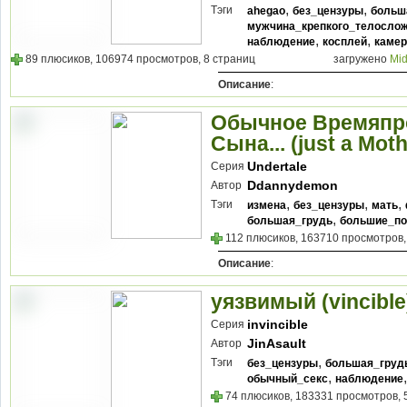
,
,
Тэги
ahegao
без_цензуры
больш
мужчина_крепкого_телосло
,
,
наблюдение
косплей
камер
89 плюсиков, 106974 просмотров, 8 страниц
загружено
Mid
Описание
:
Обычное Времяпр
Сына... (just a Mot
Undertale
Серия
Ddannydemon
Автор
,
,
,
Тэги
измена
без_цензуры
мать
,
большая_грудь
большие_по
112 плюсиков, 163710 просмотров,
Описание
:
уязвимый (vincible
invincible
Серия
JinAsault
Автор
,
Тэги
без_цензуры
большая_груд
,
обычный_секс
наблюдение
74 плюсиков, 183331 просмотров, 