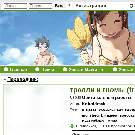
?
Регистрация
О 
Главная
Пикчи
Хентай Манга
Хентай
»
Переводчик:
тролли и гномы (tr
Оригинальные работы
Серия
Koboldmaki
Автор
,
,
Тэги
в_цвете
комиксы
без_ценз
,
,
monstergirl
измена
волоса
,
мастурбация
минет
81 плюсиков, 118768 просмотров, 
Описание
: