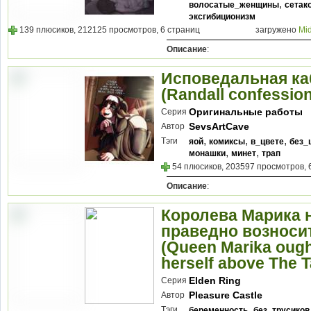
,
волосатые_женщины
сетак
эксгибиционизм
139 плюсиков, 212125 просмотров, 6 страниц
загружено
Mi
Описание
:
Исповедальная ка
(Randall confessio
Оригинальные работы
Серия
SevsArtCave
Автор
,
,
,
Тэги
яой
комиксы
в_цвете
без_
,
,
монашки
минет
трап
54 плюсиков, 203597 просмотров, 
Описание
:
Королева Марика 
праведно возноси
(Queen Marika ought
herself above The T
Elden Ring
Серия
Pleasure Castle
Автор
,
Тэги
беременность
без_трусиков