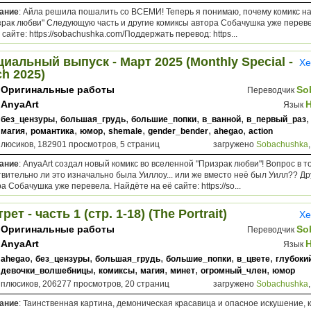
ание
: Айла решила пошалить со ВСЕМИ! Теперь я понимаю, почему комикс н
зрак любви" Следующую часть и другие комиксы автора Собачушка уже перев
 сайте: https://sobachushka.com/Поддержать перевод: https...
иальный выпуск - Март 2025 (Monthly Special -
Хе
h 2025)
Оригинальные работы
So
Переводчик
AnyaArt
Язык
,
,
,
,
без_цензуры
большая_грудь
большие_попки
в_ванной
в_первый_раз
,
,
,
,
,
,
магия
романтика
юмор
shemale
gender_bender
ahegao
action
плюсиков, 182901 просмотров, 5 страниц
загружено
Sobachushka
ание
: AnyaArt создал новый комикс во вселенной "Призрак любви"! Вопрос в то
вительно ли это изначально была Уиллоу... или же вместо неё был Уилл?? Д
а Собачушка уже перевела. Найдёте на её сайте: https://so...
рет - часть 1 (стр. 1-18) (The Portrait)
Хе
Оригинальные работы
So
Переводчик
AnyaArt
Язык
,
,
,
,
,
ahegao
без_цензуры
большая_грудь
большие_попки
в_цвете
глубоки
,
,
,
,
,
девочки_волшебницы
комиксы
магия
минет
огромный_член
юмор
 плюсиков, 206277 просмотров, 20 страниц
загружено
Sobachushka
ание
: Таинственная картина, демоническая красавица и опасное искушение, 