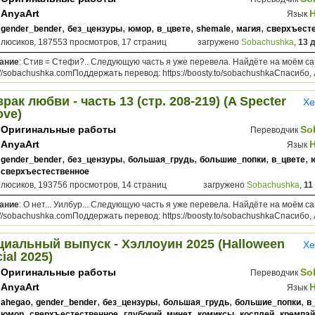
AnyaArt
Язык
,
,
,
,
,
,
gender_bender
без_цензуры
юмор
в_цвете
shemale
магия
сверхъест
плюсиков, 187553 просмотров, 17 страниц
загружено
Sobachushka
,
13 
ание
: Стив = Стефи?.. Следующую часть я уже перевела. Найдёте на моём са
://sobachushka.comПоддержать перевод: https://boosty.to/sobachushkaСпасибо, 
рак любви - часть 13 (стр. 208-219) (A Specter
Хе
ove)
Оригинальные работы
So
Переводчик
AnyaArt
Язык
,
,
,
,
,
gender_bender
без_цензуры
большая_грудь
большие_попки
в_цвете
сверхъестественное
плюсиков, 193756 просмотров, 14 страниц
загружено
Sobachushka
,
11
ание
: О нет... Уилбур... Следующую часть я уже перевела. Найдёте на моём са
://sobachushka.comПоддержать перевод: https://boosty.to/sobachushkaСпасибо, 
циальный выпуск - Хэллоуин 2025 (Halloween
Хе
ial 2025)
Оригинальные работы
So
Переводчик
AnyaArt
Язык
,
,
,
,
,
ahegao
gender_bender
без_цензуры
большая_грудь
большие_попки
в
,
,
,
,
,
юмор
сверхъестественное
глубокий_минет
комиксы
косплей
кремпай