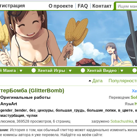
гистрация
О проекте
FAQ
Контакт
й Манга
Хентай Игры
Хентай Видео
Дата
Популярност
терБомба (GlitterBomb)
Хе
Оригинальные работы
So
Переводчик
AnyaArt
Язык
,
,
,
,
,
gender_bender
без_цензуры
большая_грудь
большие_попки
в_цвете
,
мастурбация
чулки
плюсиков, 369528 просмотров, 6 страниц
загружено
Sobachushka
,
ание
: История о том, как обычный глиттер может кардинально изменить жизн
е комиксы автора я уже перевела. Найдёте на моём сайте: