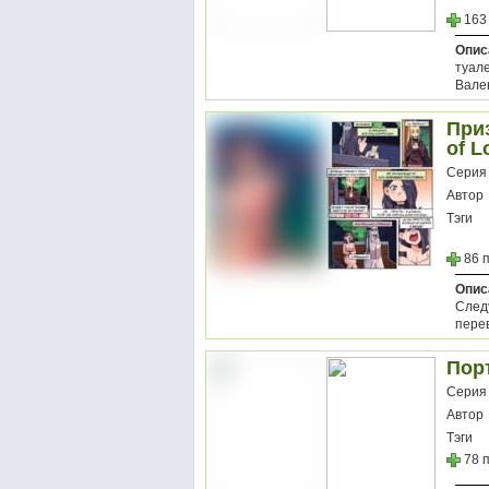
163
Опис
туале
Вале
Приз
of L
Серия
Автор
Тэги
86 
Опис
След
перев
Порт
Серия
Автор
Тэги
78 