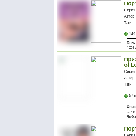
Порт
Серия
Автор
Тэги
149
Опис
https
Приз
of L
Серия
Автор
Тэги
57 
Опис
сайте
Любим
Порт
Серия