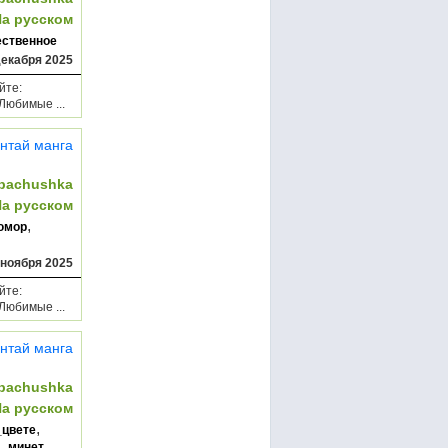
На русском
ественное
декабря 2025
йте:
Любимые ...
нтай манга
bachushka
На русском
,
юмор
 ноября 2025
йте:
Любимые ...
нтай манга
bachushka
На русском
,
_цвете
,
минет