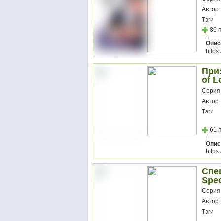
Автор
Тэги
86 
Опис
https
Приз
of L
Серия
Автор
Тэги
61 
Опис
https
Спе
Spec
Серия
Автор
Тэги