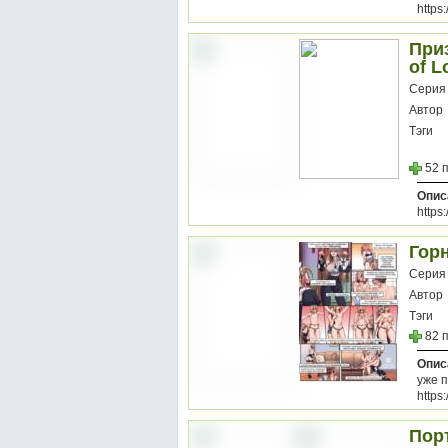
https
Приз
of L
Серия
Автор
Тэги
52 
Опис
https
Горн
Серия
Автор
Тэги
82 
Опис
уже п
https
Порт