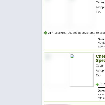
Серия
Автор
Тэги
217 плюсиков, 297393 просмотров, 59 стр
Опис
рынк
Други
Спе
Spec
Серия
Автор
Тэги
91 
Опис
на мо
https