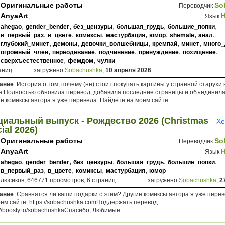
Оригинальные работы
So
Переводчик
AnyaArt
Язык
,
,
,
,
,
ahegao
gender_bender
без_цензуры
большая_грудь
большие_попки
,
,
,
,
,
,
,
в_первый_раз
в_цвете
комиксы
мастурбация
юмор
shemale
анал
,
,
,
,
,
глубокий_минет
демоны
девочки_волшебницы
кремпай
минет
много
,
,
,
,
,
огромный_член
переодевание
подчинение
принуждение
похищение
,
,
сверхъестественное
фемдом
чулки
аниц
загружено
Sobachushka
,
10 апреля 2026
ание
: История о том, почему (не) стоит покупать картины у странной старух
е Полностью обновила перевод, добавила последние страницы и объединила
е комиксы автора я уже перевела. Найдёте на моём сайте:...
циальный выпуск - Рождество 2026 (Christmas
Хе
ial 2026)
Оригинальные работы
So
Переводчик
AnyaArt
Язык
,
,
,
,
,
ahegao
gender_bender
без_цензуры
большая_грудь
большие_попки
,
,
,
,
в_первый_раз
в_цвете
комиксы
мастурбация
юмор
плюсиков, 646771 просмотров, 6 страниц
загружено
Sobachushka
,
2
ание
: Сравнятся ли ваши подарки с этим? Другие комиксы автора я уже пере
ём сайте: https://sobachushka.comПоддержать перевод:
://boosty.to/sobachushkaСпасибо, Любимые ...