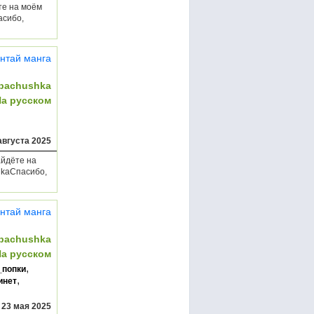
ёте на моём
асибо,
нтай манга
bachushka
На русском
августа 2025
айдёте на
shkaСпасибо,
нтай манга
bachushka
На русском
,
_попки
,
инет
,
23 мая 2025