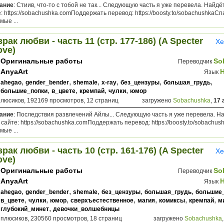
ание
: Стиив, что-то с тобой не так... Следующую часть я уже перевела. Найд
: https://sobachushka.comПоддержать перевод: https://boosty.to/sobachushkaСп
ые ...
рак любви - часть 11 (стр. 177-186) (A Specter
Хе
ove)
Оригинальные работы
So
Переводчик
AnyaArt
Язык
,
,
,
,
,
,
ahegao
gender_bender
shemale
x-ray
без_цензуры
большая_грудь
,
,
,
,
большие_попки
в_цвете
кремпай
чулки
юмор
плюсиков, 192169 просмотров, 12 страниц
загружено
Sobachushka
,
17 
ание
: Последствия развлечений Айлы... Следующую часть я уже перевела. Н
сайте: https://sobachushka.comПоддержать перевод: https://boosty.to/sobachu
ые ...
рак любви - часть 10 (стр. 161-176) (A Specter
Хе
ove)
Оригинальные работы
So
Переводчик
AnyaArt
Язык
,
,
,
,
,
ahegao
gender_bender
shemale
без_цензуры
большая_грудь
большие
,
,
,
,
,
,
,
в_цвете
чулки
юмор
сверхъестественное
магия
комиксы
кремпай
м
,
глубокий_минет
девочки_волшебницы
 плюсиков, 230560 просмотров, 18 страниц
загружено
Sobachushka