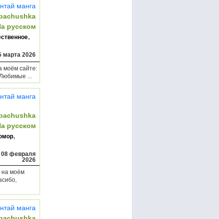
нтай манга
bachushka
На русском
,
ественное
5 марта 2026
а моём сайте:
Любимые ...
нтай манга
bachushka
На русском
,
юмор
,
08 февраля
2026
е на моём
асибо,
нтай манга
bachushka