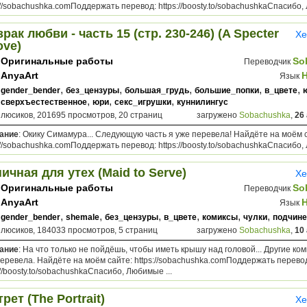
://sobachushka.comПоддержать перевод: https://boosty.to/sobachushkaСпасибо, 
рак любви - часть 15 (стр. 230-246) (A Specter
Хе
ove)
Оригинальные работы
So
Переводчик
AnyaArt
Язык
,
,
,
,
,
gender_bender
без_цензуры
большая_грудь
большие_попки
в_цвете
,
,
,
сверхъестественное
юри
секс_игрушки
куннилингус
плюсиков, 201695 просмотров, 20 страниц
загружено
Sobachushka
,
26
ание
: Окику Симамура... Следующую часть я уже перевела! Найдёте на моём 
://sobachushka.comПоддержать перевод: https://boosty.to/sobachushkaСпасибо, 
ичная для утех (Maid to Serve)
Хе
Оригинальные работы
So
Переводчик
AnyaArt
Язык
,
,
,
,
,
,
gender_bender
shemale
без_цензуры
в_цвете
комиксы
чулки
подчине
плюсиков, 184033 просмотров, 5 страниц
загружено
Sobachushka
,
10
ание
: На что только не пойдёшь, чтобы иметь крышу над головой... Другие ко
еревела. Найдёте на моём сайте: https://sobachushka.comПоддержать перево
://boosty.to/sobachushkaСпасибо, Любимые ...
рет (The Portrait)
Хе