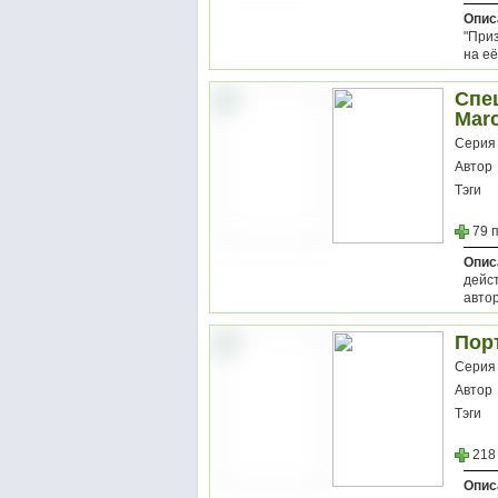
Опис
"При
на её
Спец
Marc
Серия
Автор
Тэги
79 
Опис
дейст
автор
Порт
Серия
Автор
Тэги
218
Опис