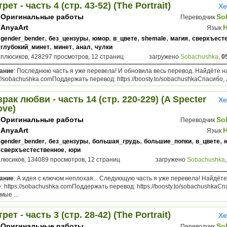
рет - часть 4 (стр. 43-52) (The Portrait)
Хе
Оригинальные работы
So
Переводчик
AnyaArt
Язык
,
,
,
,
,
,
gender_bender
без_цензуры
юмор
в_цвете
shemale
магия
сверхъест
,
,
,
глубокий_минет
минет
анал
чулки
 плюсиков, 428297 просмотров, 12 страниц
загружено
Sobachushka
,
0
ание
: Последнюю часть я уже перевела! И обновила весь перевод. Найдёте н
://sobachushka.comПоддержать перевод: https://boosty.to/sobachushkaСпасибо, 
рак любви - часть 14 (стр. 220-229) (A Specter
Хе
ove)
Оригинальные работы
So
Переводчик
AnyaArt
Язык
,
,
,
,
,
gender_bender
без_цензуры
большая_грудь
большие_попки
в_цвете
,
сверхъестественное
юри
плюсиков, 134089 просмотров, 12 страниц
загружено
Sobachushka
ание
: А идея с ключом неплохая... Следующую часть я уже перевела! Найдёт
: https://sobachushka.comПоддержать перевод: https://boosty.to/sobachushkaСп
ые ...
рет - часть 3 (стр. 28-42) (The Portrait)
Хе
Оригинальные работы
So
Переводчик