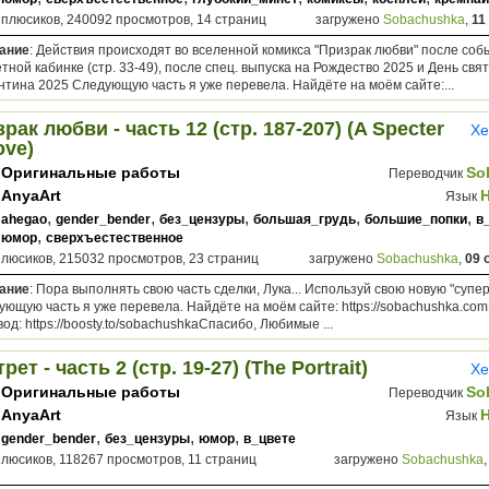
 плюсиков, 240092 просмотров, 14 страниц
загружено
Sobachushka
,
11
ание
: Действия происходят во вселенной комикса "Призрак любви" после соб
тной кабинке (стр. 33-49), после спец. выпуска на Рождество 2025 и День свя
нтина 2025 Следующую часть я уже перевела. Найдёте на моём сайте:...
рак любви - часть 12 (стр. 187-207) (A Specter
Хе
ove)
Оригинальные работы
So
Переводчик
AnyaArt
Язык
,
,
,
,
,
ahegao
gender_bender
без_цензуры
большая_грудь
большие_попки
в
,
юмор
сверхъестественное
плюсиков, 215032 просмотров, 23 страниц
загружено
Sobachushka
,
09 
ание
: Пора выполнять свою часть сделки, Лука... Используй свою новую "суперс
ующую часть я уже перевела. Найдёте на моём сайте: https://sobachushka.c
од: https://boosty.to/sobachushkaСпасибо, Любимые ...
рет - часть 2 (стр. 19-27) (The Portrait)
Хе
Оригинальные работы
So
Переводчик
AnyaArt
Язык
,
,
,
gender_bender
без_цензуры
юмор
в_цвете
плюсиков, 118267 просмотров, 11 страниц
загружено
Sobachushka