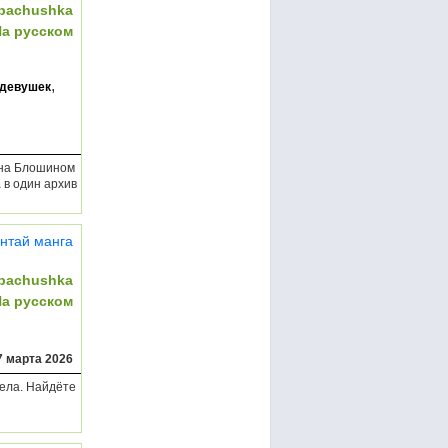
bachushka
На русском
,
_девушек
и на Блошином
 в один архив
нтай манга
bachushka
На русском
7 марта 2026
вела. Найдёте