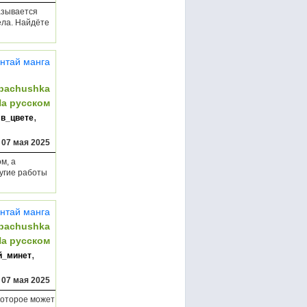
азывается
ела. Найдёте
нтай манга
bachushka
На русском
,
,
в_цвете
,
07 мая 2025
м, а
ругие работы
нтай манга
bachushka
На русском
,
й_минет
,
07 мая 2025
которое может