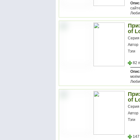
Опис
сайте
Любим
Приз
of L
Серия
Автор
Тэги
82 
Опис
моём 
Любим
Приз
of L
Серия
Автор
Тэги
147