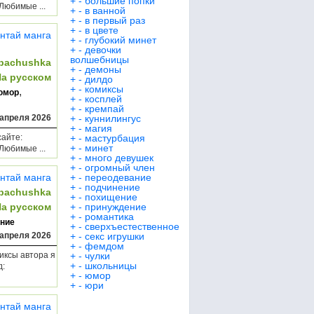
+
-
большие попки
Любимые ...
+
-
в ванной
+
-
в первый раз
+
-
в цвете
нтай манга
+
-
глубокий минет
+
-
девочки
волшебницы
bachushka
+
-
демоны
На русском
+
-
дилдо
+
-
комиксы
,
юмор
+
-
косплей
+
-
кремпай
 апреля 2026
+
-
куннилингус
+
-
магия
сайте:
+
-
мастурбация
+
-
минет
Любимые ...
+
-
много девушек
+
-
огромный член
нтай манга
+
-
переодевание
+
-
подчинение
bachushka
+
-
похищение
На русском
+
-
принуждение
+
-
романтика
ние
+
-
сверхъестественное
 апреля 2026
+
-
секс игрушки
+
-
фемдом
миксы автора я
+
-
чулки
+
-
школьницы
д:
+
-
юмор
+
-
юри
нтай манга