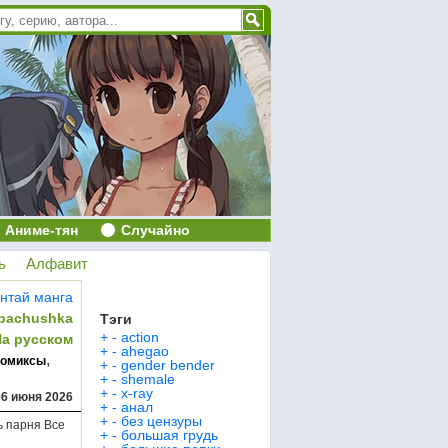
Аниме-тян
Случайно
ь
Алфавит
нтай манга
bachushka
Тэги
+
-
action
На русском
+
-
ahegao
,
комиксы
+
-
gender bender
+
-
shemale
+
-
x-ray
06 июня 2026
+
-
анал
+
-
без цензуры
ь парня Все
+
-
большая грудь