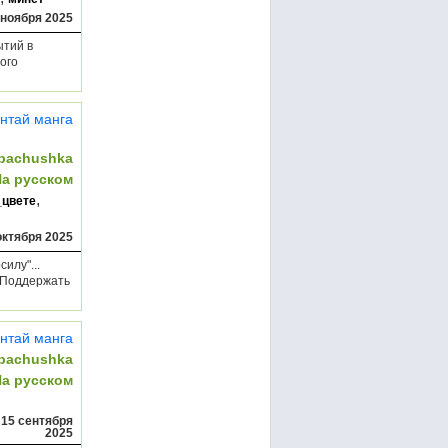
 ноября 2025
ытий в
того
нтай манга
bachushka
На русском
,
_цвете
октября 2025
илу"...
omПоддержать
нтай манга
bachushka
На русском
,
15 сентября
2025