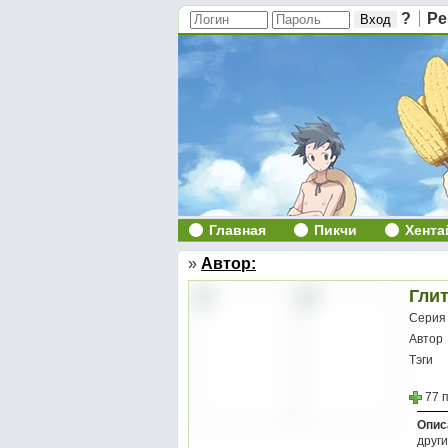
?
Ре
Главная
Пикчи
Хента
»
Автор:
Глит
Серия
Автор
Тэги
77 
Опис
други