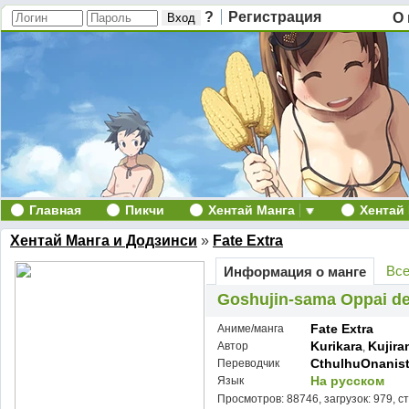
?
Регистрация
О 
Главная
Пикчи
Хентай Манга
Хентай
Хентай Манга и Додзинси
»
Fate Extra
Все
Информация о манге
Goshujin-sama Oppai des
Fate Extra
Аниме/манга
Kurikara
Kujira
Автор
,
CthulhuOnanis
Переводчик
На русском
Язык
Просмотров: 88746, загрузок: 979, с