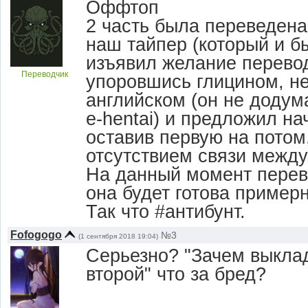
Оффтоп
2 часть была переведена 
наш тайпер (который и б
изъявил желание перевод
Переводчик
упоровшись глицином, не
английском (он не додума
e-hentai) и предложил на
оставив первую на потом
отсутствием связи между
На данный момент перево
она будет готова пример
Так что #антибунт.
Fofogogo
№3
(1 сентября 2018 19:04)
Серьезно? "Зачем выкла
второй" что за бред?