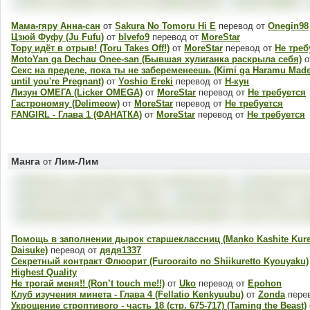
Мама-гяру Анна-сан
от
Sakura No Tomoru Hi E
перевод от
Onegin98
Цзюй Фуфу (Ju Fufu)
от
blvefo9
перевод от
MoreStar
Тору идёт в отрыв! (Toru Takes Off!)
от
MoreStar
перевод от
Не треб
MotoYan ga Dechau Onee-san (Бывшая хулиганка раскрыла себя)
о
Секс на пределе, пока ты не забеременеешь (Kimi ga Haramu Made 
until you're Pregnant)
от
Yoshio Ereki
перевод от
H-кун
Лизун ОМЕГА (Licker OMEGA)
от
MoreStar
перевод от
Не требуется
Гастрономяу (Delimeow)
от
MoreStar
перевод от
Не требуется
FANGIRL - Глава 1 (ФАНАТКА)
от
MoreStar
перевод от
Не требуется
Манга
Лим-Лим
от
Помощь в заполнении дырок старшеклассниц (Manko Kashite Kure
Daisuke)
перевод от
дядя1337
Секретный контракт Флюорит (Furooraito no Shiikuretto Kyouyaku)
Highest Quality
Не трогай меня!! (Ron’t touch me!!)
от
Uko
перевод от
Epohon
Клуб изучения минета - Глава 4 (Fellatio Kenkyuubu)
от
Zonda
пере
Укрощение строптивого - часть 18 (стр. 675-717) (Taming the Beast)