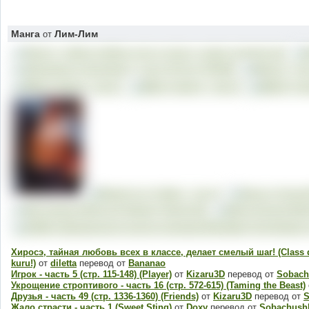
Манга
Лим-Лим
от
Хиросэ, тайная любовь всех в классе, делает смелый шаг! (Class d
kuru!)
от
diletta
перевод от
Bananao
Игрок - часть 5 (стр. 115-148) (Player)
от
Kizaru3D
перевод от
Sobach
Укрощение строптивого - часть 16 (стр. 572-615) (Taming the Beast)
Друзья - часть 49 (стр. 1336-1360) (Friends)
от
Kizaru3D
перевод от
S
Жало страсти - часть 1 (Sweet Sting)
от
Doxy
перевод от
Sobachush