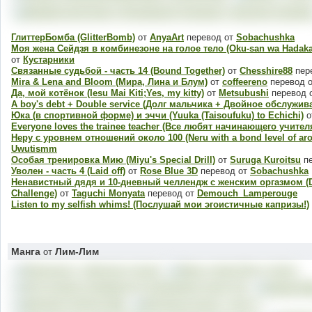
ГлиттерБомба (GlitterBomb)
от
AnyaArt
перевод от
Sobachushka
Моя жена Сейдзя в комбинезоне на голое тело (Oku-san wa Hadaka 
от
Кустарники
Связанные судьбой - часть 14 (Bound Together)
от
Chesshire88
пер
Mira & Lena and Bloom (Мира, Лина и Блум)
от
coffeereno
перевод 
Да, мой котёнок (Iesu Mai Kiti;Yes, my kitty)
от
Metsubushi
перевод 
A boy's debt + Double service (Долг мальчика + Двойное обслужив
Юка (в спортивной форме) и эччи (Yuuka (Taisoufuku) to Echichi)
о
Everyone loves the trainee teacher (Все любят начинающего учител
Неру с уровнем отношений около 100 (Neru with a bond level of ar
Uwutismm
Особая тренировка Мию (Miyu's Special Drill)
от
Suruga Kuroitsu
пе
Уволен - часть 4 (Laid off)
от
Rose Blue 3D
перевод от
Sobachushka
Ненавистный дядя и 10-дневный челлендж с женским оргазмом (Daik
Challenge)
от
Taguchi Monyata
перевод от
Demouch_Lamperouge
Listen to my selfish whims! (Послушай мои эгоистичные капризы!)
Манга
Лим-Лим
от