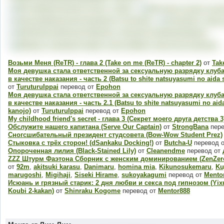
Возьми Меня (ReTR) - глава 2 (Take on me (ReTR) - chapter 2)
от
Tak
Моя девушка стала ответственной за сексуальную разрядку клуб
в качестве наказания - часть 2 (Batsu to shite natsuyasumi no aida s
от
TuruturuIppai
перевод от
Epohon
Моя девушка стала ответственной за сексуальную разрядку клуб
в качестве наказания - часть 2.1 (Batsu to shite natsuyasumi no aida 
kanojo)
от
TuruturuIppai
перевод от
Epohon
My childhood friend's secret - глава 3 (Секрет моего друга детства 3
Обслужите нашего капитана (Serve Our Captain)
от
StrongBana
пере
Сногсшибательный президент студсовета (Bow-Wow Student Prez)
Стыковка с трёх сторон! (dSankaku Docking!)
от
Butcha-U
перевод 
Опороченная лилия (Black-Stained Lily)
от
Cleanendme
перевод от
ZZZ Штурм Фаэтона Сборник с женским доминированием (ZenZero 
от
92m
,
akitsuki karasu
,
Danimaru
,
homina mia
,
Kikunosukemaru
,
Ku
marugoshi
,
Migihaji
,
Siseki Hirame
,
sukoyakagumi
перевод от
Mento
Исюань и грязный старик: 2 дня любви и секса под гипнозом (Yixua
Koubi 2-kakan)
от
Shinraku Kogome
перевод от
Mentor888