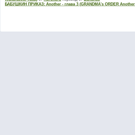
БАБУШКИН ПРИКАЗ: Another - глава 3 (GRANDMA's ORDER Another -