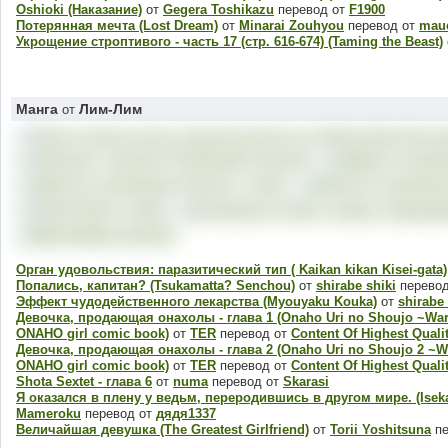
Oshioki (Наказание)
от
Gegera Toshikazu
перевод от
F1900
Потерянная мечта (Lost Dream)
от
Minarai Zouhyou
перевод от
mau
Укрощение строптивого - часть 17 (стр. 616-674) (Taming the Beast)
Манга
Лим-Лим
от
Орган удовольствия: паразитический тип ( Kaikan kikan Kisei-gata)
Попались, капитан? (Tsukamatta? Senchou)
от
shirabe shiki
перево
Эффект чудодейственного лекарства (Myouyaku Kouka)
от
shirabe 
Девочка, продающая онахолы - глава 1 (Onaho Uri no Shoujo ~Warui
ONAHO girl comic book)
от
TER
перевод от
Content Of Highest Quali
Девочка, продающая онахолы - глава 2 (Onaho Uri no Shoujo 2 ~Waru
ONAHO girl comic book)
от
TER
перевод от
Content Of Highest Quali
Shota Sextet - глава 6
от
numa
перевод от
Skarasi
Я оказался в плену у ведьм, переродившись в другом мире. (Isekai 
Mameroku
перевод от
дядя1337
Величайшая девушка (The Greatest Girlfriend)
от
Torii Yoshitsuna
пе