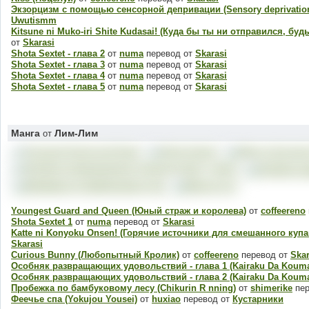
Экзорцизм с помощью сенсорной депривации (Sensory deprivation
Uwutismm
Kitsune ni Muko-iri Shite Kudasai! (Куда бы ты ни отправился, буд
от
Skarasi
Shota Sextet - глава 2
от
numa
перевод от
Skarasi
Shota Sextet - глава 3
от
numa
перевод от
Skarasi
Shota Sextet - глава 4
от
numa
перевод от
Skarasi
Shota Sextet - глава 5
от
numa
перевод от
Skarasi
Манга
Лим-Лим
от
Youngest Guard and Queen (Юный страж и королева)
от
coffeereno
Shota Sextet 1
от
numa
перевод от
Skarasi
Katte ni Konyoku Onsen! (Горячие источники для смешанного купа
Skarasi
Curious Bunny (Любопытный Кролик)
от
coffeereno
перевод от
Skar
Особняк развращающих удовольствий - глава 1 (Kairaku Da Koum
Особняк развращающих удовольствий - глава 2 (Kairaku Da Koum
Пробежка по бамбуковому лесу (Chikurin R nning)
от
shimerike
пер
Феечье спа (Yokujou Yousei)
от
huxiao
перевод от
Кустарники