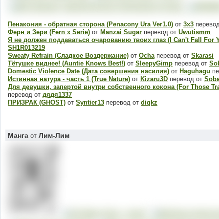
Пенакония - обратная сторона (Penacony Ura Ver1.0)
от
3x3
перево
Ферн и Зери (Fern x Serie)
от
Manzai Sugar
перевод от
Uwutismm
Я не должен поддаваться очарованию твоих глаз (I Can't Fall For 
SH1R013219
Sweaty Refrain (Сладкое Воздержание)
от
Ocha
перевод от
Skarasi
Тётушке виднее! (Auntie Knows Best!)
от
SleepyGimp
перевод от
So
Domestic Violence Date (Дата совершения насилия)
от
Haguhagu
пе
Истинная натура - часть 1 (True Nature)
от
Kizaru3D
перевод от
Sob
Для девушки, запертой внутри собственного кокона (For Those Tra
перевод от
дядя1337
ПРИЗРАК (GHOST)
от
Syntier13
перевод от
diqkz
Манга
Лим-Лим
от