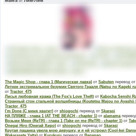
Манга
Лим-Лим
от
The Magic Shop - глава 1 (Магическая лавка)
от
Sabuten
перевод о
Летнее экстремальное безумие Святого Грааля (Natsu no Kageki na
от
Tractor_475
Лисья любовная кража (The Fox's Love Theft)
от
Kabocha Senshi R
Странный стон стальной волшебницы (Koutetsu Majou no Ayashii 
Tractor_475
I'm Done (C меня хватит)
от
shiogochi
перевод от
Skarasi
НА ПЛЯЖЕ - глава 1 (AT THE BEACH - chapter 1)
от
alamama
перево
Возьми Меня (ReTR) - глава 1 (Take on me (ReTR) - chapter 1)
от
Tak
Onegai Hiro (Онегай Хиро)
от
shiogochi
перевод от
Skarasi
Крутая пацанка увела мою девушку, и я ей устроил (Cool-kei Danso
Wakarasete Yatta)
от
Kurukuru
перевод от
Bananao