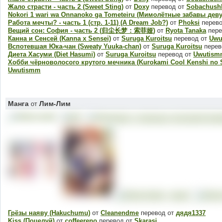
Жало страсти - часть 2 (Sweet Sting)
от
Doxy
перевод от
Sobachush
Nokori 1 wari wa Onnanoko ga Tometeiru (Мимолётные забавы дев
Работа мечты? - часть 1 (стр. 1-11) (A Dream Job?)
от
Phoksi
перево
Вещий сон: София - часть 2 (归尘长梦：索菲娅)
от
Ryota Tanaka
пере
Канна и Cенсей (Kanna x Sensei)
от
Suruga Kuroitsu
перевод от
Uwu
Вспотевшая Юка-чан (Sweaty Yuuka-chan)
от
Suruga Kuroitsu
перев
Диета Хасуми (Diet Hasumi)
от
Suruga Kuroitsu
перевод от
Uwutism
Хобби чёрноволосого крутого мечника (Kurokami Cool Kenshi no 
Uwutismm
Манга
Лим-Лим
от
Грёзы наяву (Hakuchumu)
от
Cleanendme
перевод от
дядя1337
Kiss (Поцелуй)
от
coffeereno
перевод от
Skarasi