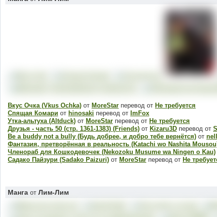
Вкус Очка (Vkus Ochka)
от
MoreStar
перевод от
Не требуется
Спящая Комари
от
hinosaki
перевод от
ImFox
Утка-альтуха (Altduck)
от
MoreStar
перевод от
Не требуется
Друзья - часть 50 (стр. 1361-1383) (Friends)
от
Kizaru3D
перевод от
S
Be a buddy not a bully (Будь добрее, и добро тебе вернётся)
от
nel
Фантазия, претворённая в реальность (Katachi wo Nashita Mousou
Членораб для Кошкодевочек (Nekozoku Musume wa Ningen o Kau)
Садако Пайзури (Sadako Paizuri)
от
MoreStar
перевод от
Не требует
Манга
Лим-Лим
от