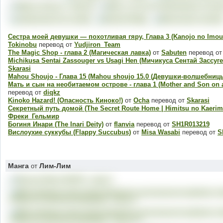
Сестра моей девушки — похотливая гяру, Глава 3 (Kanojo no Imout
Tokinobu
перевод от
Yudjiron_Team
The Magic Shop - глава 2 (Магическая лавка)
от
Sabuten
перевод о
Michikusa Sentai Zassouger vs Usagi Hen (Мичикуса Сентай Зассуге
Skarasi
Mahou Shoujo - Глава 15 (Mahou shoujo 15.0 (Девушки-волшебницы
Мать и сын на необитаемом острове - глава 1 (Mother and Son on a d
перевод от
diqkz
Kinoko Hazard! (Опасность Киноко!)
от
Ocha
перевод от
Skarasi
Секретный путь домой (The Secret Route Home | Himitsu no Kaerimi
Фреки_Гельмир
Богиня Инари (The Inari Deity)
от
flanvia
перевод от
SH1R013219
Вислоухие суккубы (Flappy Succubus)
от
Misa Wasabi
перевод от
S
Манга
Лим-Лим
от