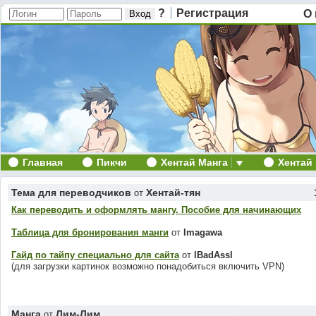
?
Регистрация
О 
Главная
Пикчи
Хентай Манга
Хентай
Тема для переводчиков
Хентай-тян
от
Как переводить и оформлять мангу. Пособие для начинающих
Таблица для бронирования манги
от
Imagawa
Гайд по тайпу специально для сайта
от
lBadAssl
(для загрузки картинок возможно понадобиться включить VPN)
Манга
Лим-Лим
от